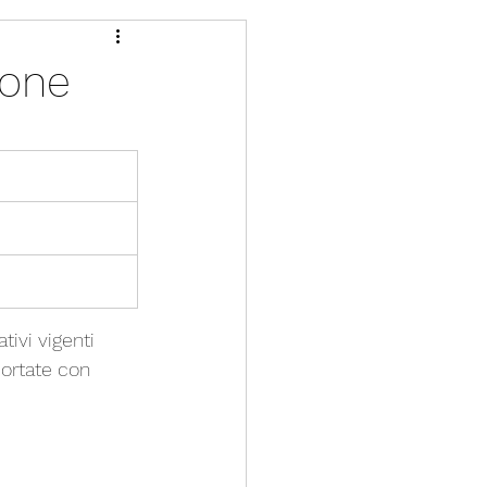
ione
tivi vigenti 
ortate con 