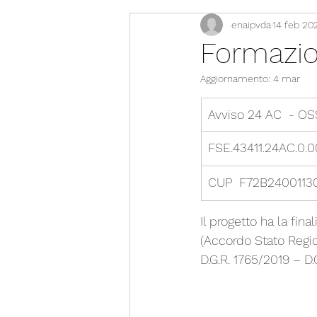
enaipvda
14 feb 20
Formazio
Aggiornamento:
4 mar
Avviso 24 AC  - O
FSE.43411.24AC.0.
CUP  F72B2400113
Il progetto ha la fina
(Accordo Stato Regio
D.G.R. 1765/2019 – D.